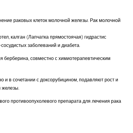
анение раковых клеток молочной железы. Рак молочной
отел, калган (Лапчатка прямостоячая) гидрастис
-сосудистых заболеваний и диабета.
ия берберина, совместно с химиотерапевтическим
о и в сочетании с доксорубицином, подавляют рост и
й железы.
ового противоопухолевого препарата для лечения рака