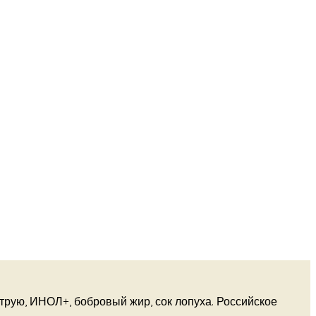
трую, ИНОЛ+, бобровый жир, сок лопуха. Российское