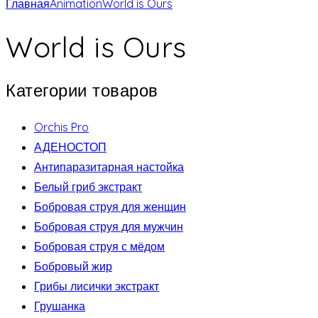
Главная
Animation
World is Ours
World is Ours
Категории товаров
Orchis Pro
АДЕНОСТОП
Антипаразитарная настойка
Белый гриб экстракт
Бобровая струя для женщин
Бобровая струя для мужчин
Бобровая струя с мёдом
Бобровый жир
Грибы лисички экстракт
Грушанка