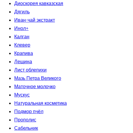
Диоскорея кавказская
Дягиль
Иван-чай экстракт
Инол+
Калган
Клевер
Крапива
Лещина
Лист облепихи
Мазь Петра Великого
Маточное молочко
Мускус
Натуральная косметика
Подмор пчёл
Прополис
Сабельник