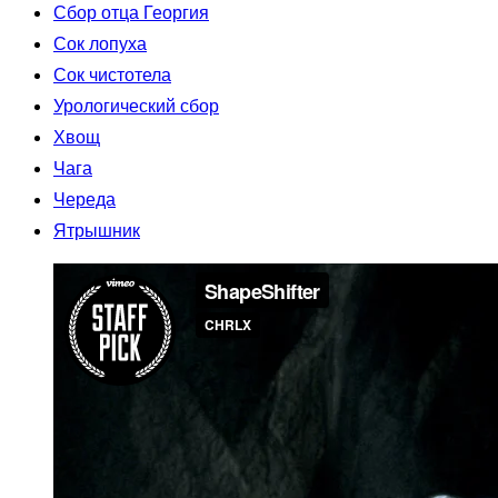
Сбор отца Георгия
Сок лопуха
Сок чистотела
Урологический сбор
Хвощ
Чага
Череда
Ятрышник